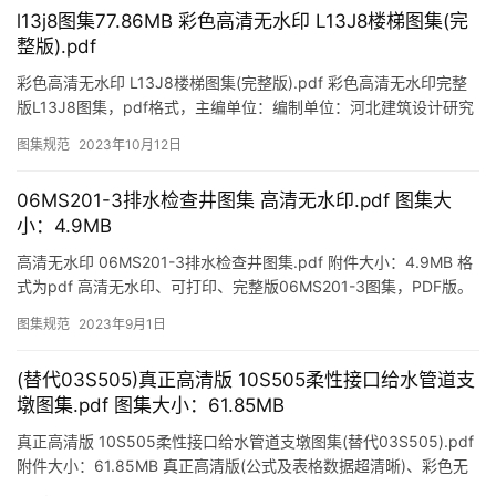
集
l13j8图集77.86MB 彩色高清无水印 L13J8楼梯图集(完
整版).pdf
规
彩色高清无水印 L13J8楼梯图集(完整版).pdf 彩色高清无水印完整
范
版L13J8图集，pdf格式，主编单位：编制单位：河北建筑设计研究
院有限责任公司、河北惠宁建筑标准设计有限公…
图集规范
2023年10月12日
06MS201-3排水检查井图集 高清无水印.pdf 图集大
通
小：4.9MB
知
高清无水印 06MS201-3排水检查井图集.pdf 附件大小：4.9MB 格
中
式为pdf 高清无水印、可打印、完整版06MS201-3图集，PDF版。
06ms201—3图集pdf…
心
图集规范
2023年9月1日
(替代03S505)真正高清版 10S505柔性接口给水管道支
墩图集.pdf 图集大小：61.85MB
文
真正高清版 10S505柔性接口给水管道支墩图集(替代03S505).pdf
丁
附件大小：61.85MB 真正高清版(公式及表格数据超清晰)、彩色无
水印、可打印、完整版市政给排水图集…