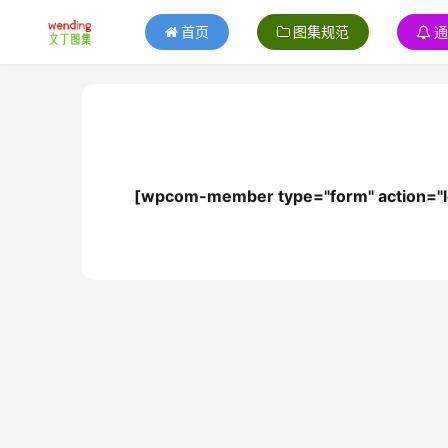
首页
图集规范
[wpcom-member type="form" action="l